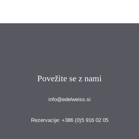
Nastanitve
Apartmaji in sobe v Vili Edelweiss so
opremljeni v tradicionalnem alpskem
slogu, ki si roko podaja z vsem
udobjem modernega sloga .
Rezerviraj
Povežite se z nami
info@edelweiss.si
Rezervacije: +386 (0)5 916 02 05