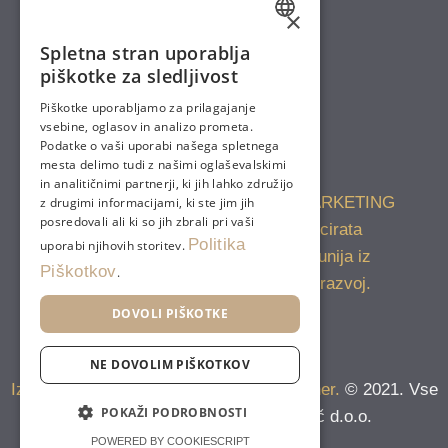
×
SLOVENIAN
Spletna stran uporablja
piškotke za sledljivost
ENGLISH
Piškotke uporabljamo za prilagajanje
vsebine, oglasov in analizo prometa.
Podatke o vaši uporabi našega spletnega
mesta delimo tudi z našimi oglaševalskimi
in analitičnimi partnerji, ki jih lahko združijo
Naložbo VAVČER ZA DIGITALNI MARKETING
z drugimi informacijami, ki ste jim jih
posredovali ali ki so jih zbrali pri vaši
(izdelavo spletne strani) sofinancirata
Politika
uporabi njihovih storitev.
Republika Slovenija in Evropska unija iz
Piškotkov
.
Evropskega sklada za regionalni razvoj.
DOVOLI PIŠKOTKE
NE DOVOLIM PIŠKOTKOV
Izdelava: Agencija Forward, Google Partner.
© 2021. Vse
POKAŽI PODROBNOSTI
pravice pridržane. Penzion Robič d.o.o.
POWERED BY COOKIESCRIPT